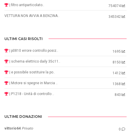
| filtro antiparticolato..
754074
VETTURA NON AVVIA A BENZINA..
345342
ULTIMI CASI RISOLTI
| p0810 errore controllo posiz..
1695
| schema elettrico daily 35c11..
8150
| e possibile sostituire la po..
1412
| Motore si spegne in Marcia ..
1368
| P1218 - Unità di controllo ..
843
ULTIME DONAZIONI
vittorio64
Privato
0