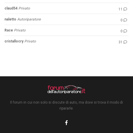
claud54
Privato
11
naletto
Autoriparatore
0
Race
Privato
0
cristallocry
Privato
31
Il forum in cui non solo si discute di auto, ma dove si trova il modo di
ripararle.