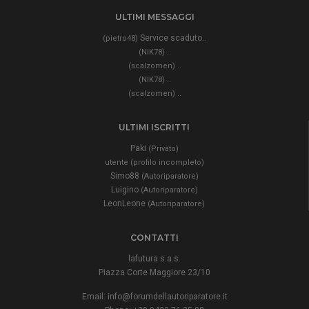
ULTIMI MESSAGGI
Service scaduto..
(pietro48)
..
(NIK78)
..
(scalzomen)
..
(NIK78)
..
(scalzomen)
ULTIMI ISCRITTI
Paki
(Privato)
utente (profilo incompleto)
Simo88
(Autoriparatore)
Luigino
(Autoriparatore)
LeonLeone
(Autoriparatore)
CONTATTI
lafutura s.a.s.
Piazza Corte Maggiore 23/10
Email:
info@forumdellautoriparatore.it