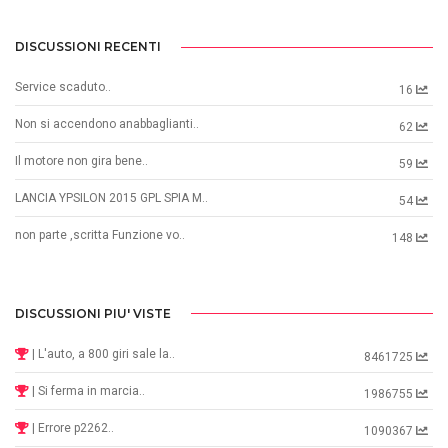
DISCUSSIONI RECENTI
Service scaduto..
16
Non si accendono anabbaglianti..
62
Il motore non gira bene..
59
LANCIA YPSILON 2015 GPL SPIA M..
54
non parte ,scritta Funzione vo..
148
DISCUSSIONI PIU' VISTE
| L'auto, a 800 giri sale la..
8461725
| Si ferma in marcia..
1986755
| Errore p2262..
1090367