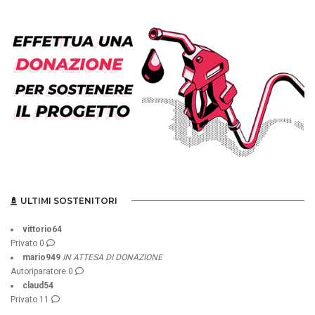
ULTIMI SOSTENITORI
vittorio64
Privato
0
mario949
IN ATTESA DI DONAZIONE
Autoriparatore
0
claud54
Privato
11