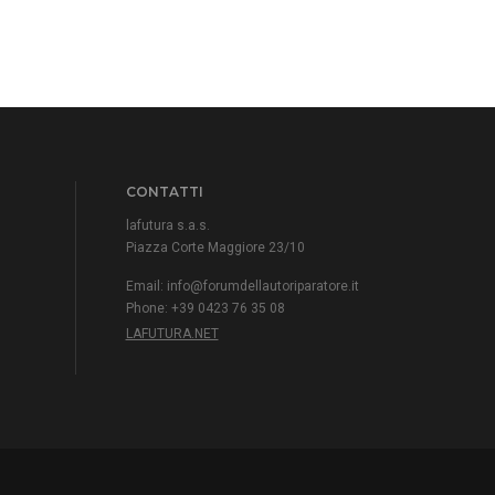
CONTATTI
lafutura s.a.s.
Piazza Corte Maggiore 23/10
Email:
info@forumdellautoriparatore.it
Phone: +39 0423 76 35 08
LAFUTURA.NET