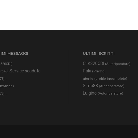
IMI MESSAGGI
ULTIMI ISCRITTI
..
CLK320CDI
320CDI)
(Autoriparatore)
Service scaduto..
Paki
tro48)
(Privato)
..
78)
utente (profilo incompleto)
..
Simo88
alzomen)
(Autoriparatore)
..
Luigino
78)
(Autoriparatore)