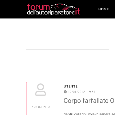
HOME
UTENTE
10/01/2012 - 19:53
Corpo farfallato 
NON DEFINITO
gentili colleghi, volevo sapere s