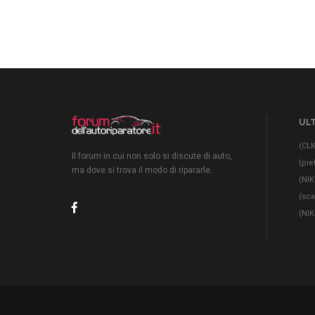
ULT
(CLK
Il forum in cui non solo si discute di auto,
(pie
ma dove si trova il modo di ripararle.
(NIK
(sc
(NIK