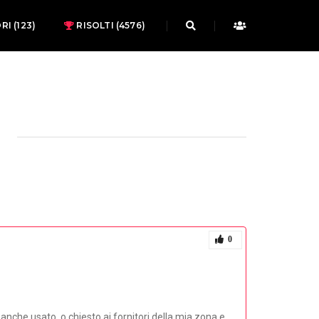
ORI
(123)
RISOLTI (4576)
0
 anche usato. o chiesto ai fornitori della mia zona e