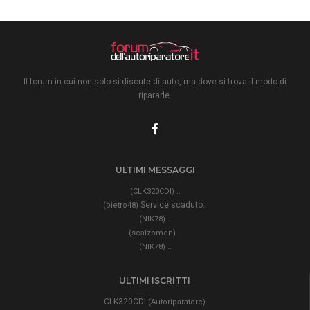
Il forum in cui non solo si discute di auto, ma dove si trova il modo di
ripararle.
ULTIMI MESSAGGI
..
(CLK320CDI)
Service scaduto..
(pietro48)
..
(NIK78)
..
(scalzomen)
..
(NIK78)
ULTIMI ISCRITTI
CLK320CDI
(Autoriparatore)