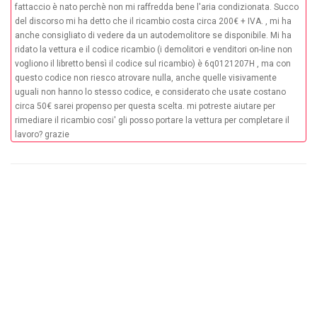
fattaccio è nato perchè non mi raffredda bene l'aria condizionata. Succo
del discorso mi ha detto che il ricambio costa circa 200€ + IVA. , mi ha
anche consigliato di vedere da un autodemolitore se disponibile. Mi ha
ridato la vettura e il codice ricambio (i demolitori e venditori on-line non
vogliono il libretto bensì il codice sul ricambio) è 6q0121207H , ma con
questo codice non riesco atrovare nulla, anche quelle visivamente
uguali non hanno lo stesso codice, e considerato che usate costano
circa 50€ sarei propenso per questa scelta. mi potreste aiutare per
rimediare il ricambio cosi' gli posso portare la vettura per completare il
lavoro? grazie