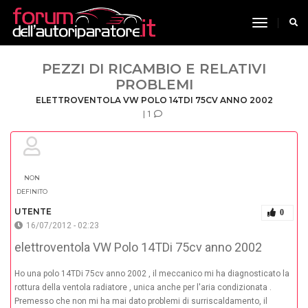
toggle n
PEZZI DI RICAMBIO E RELATIVI
PROBLEMI
ELETTROVENTOLA VW POLO 14TDI 75CV ANNO 2002
| 1
NON
DEFINITO
UTENTE
0
16/07/2012 - 02:23
elettroventola VW Polo 14TDi 75cv anno 2002
Ho una polo 14TDi 75cv anno 2002 , il meccanico mi ha diagnosticato la
rottura della ventola radiatore , unica anche per l'aria condizionata .
Premesso che non mi ha mai dato problemi di surriscaldamento, il