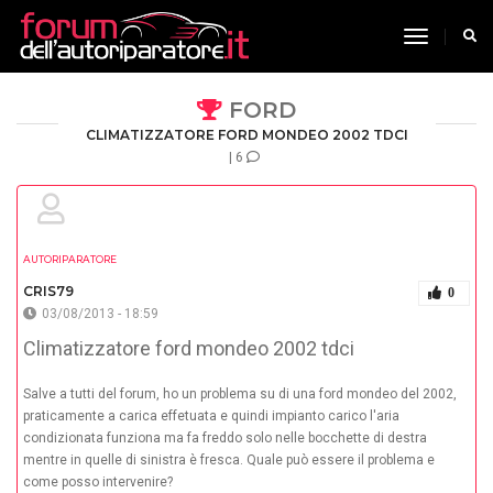
toggle n
FORD
CLIMATIZZATORE FORD MONDEO 2002 TDCI
| 6
AUTORIPARATORE
CRIS79
0
03/08/2013 - 18:59
Climatizzatore ford mondeo 2002 tdci
Salve a tutti del forum, ho un problema su di una ford mondeo del 2002,
praticamente a carica effetuata e quindi impianto carico l'aria
condizionata funziona ma fa freddo solo nelle bocchette di destra
mentre in quelle di sinistra è fresca. Quale può essere il problema e
come posso intervenire?