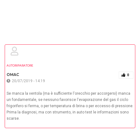
AUTORIPARATORE
OMAC
0
20/07/2019 - 14:19
Se manca la ventola (ma è sufficiente l'orecchio per accorgersi) manca
un fondamentale, se nessuno favorisce l'evaporazione del gas il ciclo
frigorifero si ferma, o per temperatura di brina o per eccesso di pressione.
Prima la diagnosi, ma con strumento, in auto test le informazioni sono
scarse.