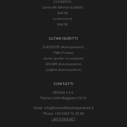
..
(CLK320CDI)
Service scaduto..
(pietro48)
..
(NIK78)
..
(scalzomen)
..
(NIK78)
ULTIMI ISCRITTI
CLK320CDI
(Autoriparatore)
Paki
(Privato)
utente (profilo incompleto)
Simo88
(Autoriparatore)
Luigino
(Autoriparatore)
CONTATTI
lafutura s.a.s.
Piazza Corte Maggiore 23/10
Email:
info@forumdellautoriparatore.it
Phone: +39 0423 76 35 08
LAFUTURA.NET