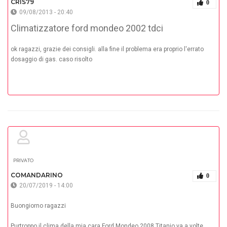
CRIS79
0
09/08/2013 - 20:40
Climatizzatore ford mondeo 2002 tdci
ok ragazzi, grazie dei consigli. alla fine il problema era proprio l'errato
dosaggio di gas. caso risolto
PRIVATO
COMANDARINO
0
20/07/2019 - 14:00
Buongiorno ragazzi
Purtroppo il clima della mia cara Ford Mondeo 2008 Titanio va a volte