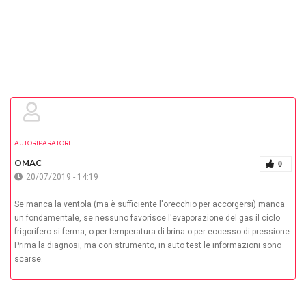
AUTORIPARATORE
OMAC
0
20/07/2019 - 14:19
Se manca la ventola (ma è sufficiente l'orecchio per accorgersi) manca
un fondamentale, se nessuno favorisce l'evaporazione del gas il ciclo
frigorifero si ferma, o per temperatura di brina o per eccesso di pressione.
Prima la diagnosi, ma con strumento, in auto test le informazioni sono
scarse.