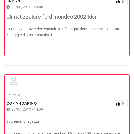
CRIS79
0
09/08/2013 - 20:40
Climatizzatore ford mondeo 2002 tdci
ok ragazzi, grazie dei consigli. alla fine il problema era proprio l'errato
dosaggio di gas. caso risolto
PRIVATO
COMANDARINO
0
20/07/2019 - 14:00
Buongiorno ragazzi
Purtroppo il clima della mia cara Ford Mondeo 2008 Titanio va a volte