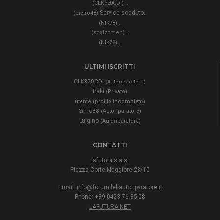
..
(CLK320CDI)
Service scaduto..
(pietro48)
..
(NIK78)
..
(scalzomen)
..
(NIK78)
ULTIMI ISCRITTI
CLK320CDI
(Autoriparatore)
Paki
(Privato)
utente (profilo incompleto)
Simo88
(Autoriparatore)
Luigino
(Autoriparatore)
CONTATTI
lafutura s.a.s.
Piazza Corte Maggiore 23/10
Email:
info@forumdellautoriparatore.it
Phone: +39 0423 76 35 08
LAFUTURA.NET