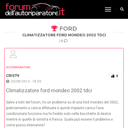
toggle n
FORD
CLIMATIZZATORE FORD MONDEO 2002 TDCI
| 6
AUTORIPARATORE
CRIS79
0
03/08/2013 - 18:59
Climatizzatore ford mondeo 2002 tdci
Salve a tutti del forum, ho un problema su di una ford mondeo del 2002,
praticamente a carica effetuata e quindi impianto carico l'aria
condizionata funziona ma fa freddo solo nelle bocchette di destra
mentre in quelle di sinistra è fresca. Quale può essere il problema e
come posso intervenire?