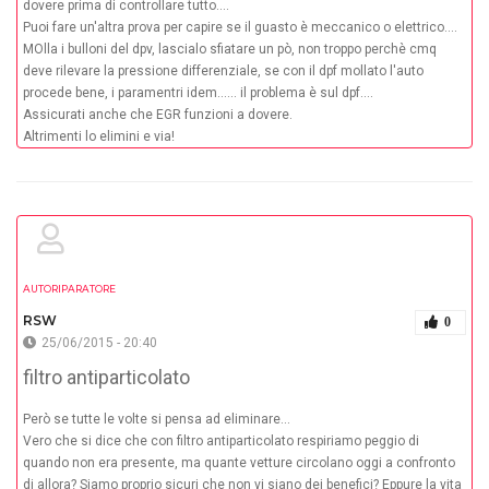
dovere prima di controllare tutto....
Puoi fare un'altra prova per capire se il guasto è meccanico o elettrico....
MOlla i bulloni del dpv, lascialo sfiatare un pò, non troppo perchè cmq
deve rilevare la pressione differenziale, se con il dpf mollato l'auto
procede bene, i paramentri idem...... il problema è sul dpf....
Assicurati anche che EGR funzioni a dovere.
Altrimenti lo elimini e via!
AUTORIPARATORE
RSW
0
25/06/2015 - 20:40
filtro antiparticolato
Però se tutte le volte si pensa ad eliminare...
Vero che si dice che con filtro antiparticolato respiriamo peggio di
quando non era presente, ma quante vetture circolano oggi a confronto
di allora? Siamo proprio sicuri che non vi siano dei benefici? Eppure la vita