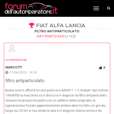
toggle n
FIAT ALFA LANCIA
FILTRO ANTIPARTICOLATO
FIAT PUNTO EVO |
| 13
AUTORIPARATORE
MARCO77
0
17/06/2015 - 19:24
filtro antiparticolato
buona sera in officina ho una punto evo dell2011 1.3 multijet tipo motore
199a9000 la macchina va in blocco e in diagnosi da filtro antiparticolato
intasato ho provato ha pulirlo con un additivo della tunap fatto la
rigenerazione forzata apperentemente andava bene ho fatto un giro piu
lungo sui 20 km si riaccende la spia e in diagnosi stesso errore,e da