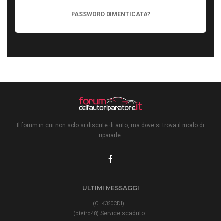
PASSWORD DIMENTICATA?
Il forum in cui non solo si discute di auto, ma dove si trova il modo di
ripararle.
ULTIMI MESSAGGI
..
(CLK320CDI)
Service scaduto..
(pietro48)