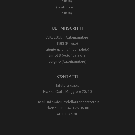
..
(NIK78)
..
(scalzomen)
..
(NIK78)
ULTIMI ISCRITTI
CLK320CDI
(Autoriparatore)
Paki
(Privato)
utente (profilo incompleto)
Simo88
(Autoriparatore)
Luigino
(Autoriparatore)
CONTATTI
lafutura s.a.s.
Piazza Corte Maggiore 23/10
Email:
info@forumdellautoriparatore.it
Phone: +39 0423 76 35 08
LAFUTURA.NET