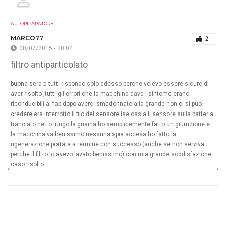
AUTORIPARATORE
MARCO77
2
08/07/2015 - 20:04
filtro antiparticolato
buona sera a tutti rispondo solo adesso perche volevo essere sicuro di
aver risolto ,tutti gli errori che la macchina dava i sintome erano
riconducibili al fap dopo averci smadonnato alla grande non ci si puo
credere era interrotto il filo del sensore ise ossia il sensore sulla batteria
tranciato netto lungo la guaina ho semplicemente fatto un giumzione e
la macchina va benissimo nessuna spia accesa ho fatto la
rigenerazione portata a termine con successo (anche se non serviva
perche il filtro lo avevo lavato benissimo) con mia grande soddisfazione
caso risolto.