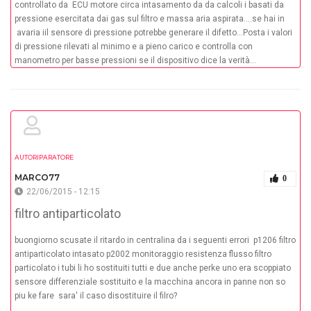
controllato da ECU motore circa intasamento da da calcoli i basati da
pressione esercitata dai gas sul filtro e massa aria aspirata....se hai in
avaria iil sensore di pressione potrebbe generare il difetto...Posta i valori
di pressione rilevati al minimo e a pieno carico e controlla con
manometro per basse pressioni se il dispositivo dice la verità...
AUTORIPARATORE
MARCO77
0
22/06/2015 - 12:15
filtro antiparticolato
buongiorno scusate il ritardo in centralina da i seguenti errori p1206 filtro
antiparticolato intasato p2002 monitoraggio resistenza flusso filtro
particolato i tubi li ho sostituiti tutti e due anche perke uno era scoppiato
sensore differenziale sostituito e la macchina ancora in panne non so
piu ke fare sara' il caso disostituire il filro?