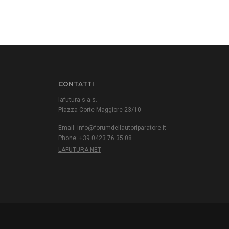
CONTATTI
lafutura s.a.s.
Piazza Corte Maggiore 23/10
Email:
info@forumdellautoriparatore.it
Phone: +39 0423 76 35 08
LAFUTURA.NET