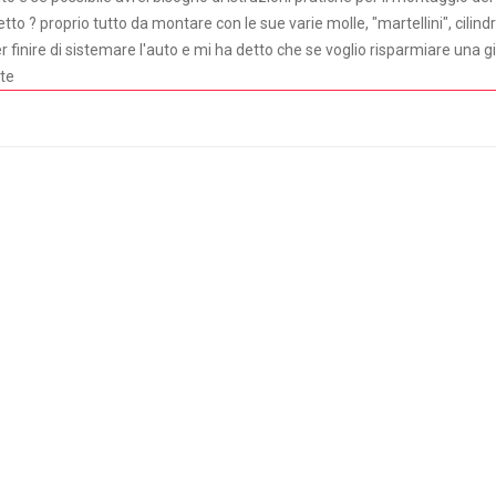
tto ? proprio tutto da montare con le sue varie molle, "martellini", cilindre
finire di sistemare l'auto e mi ha detto che se voglio risparmiare una g
nte