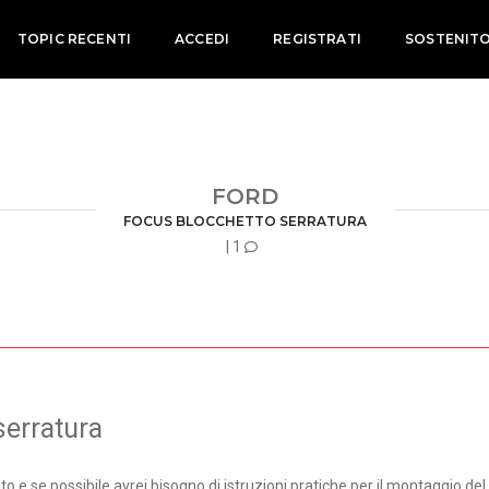
TOPIC RECENTI
ACCEDI
REGISTRATI
SOSTENIT
FORD
FOCUS BLOCCHETTO SERRATURA
| 1
serratura
iuto e se possibile avrei bisogno di istruzioni pratiche per il montaggio d