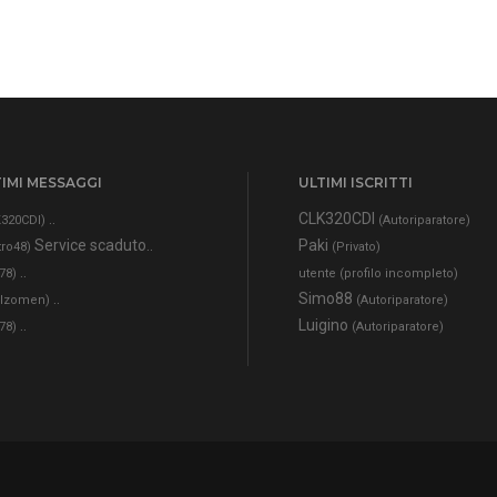
IMI MESSAGGI
ULTIMI ISCRITTI
..
CLK320CDI
320CDI)
(Autoriparatore)
Service scaduto..
Paki
tro48)
(Privato)
..
78)
utente (profilo incompleto)
..
Simo88
alzomen)
(Autoriparatore)
..
Luigino
78)
(Autoriparatore)