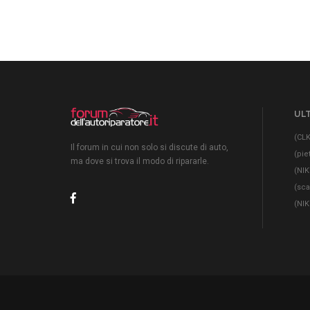
ULT
(CLK
Il forum in cui non solo si discute di auto,
(pie
ma dove si trova il modo di ripararle.
(NIK
(sc
(NIK