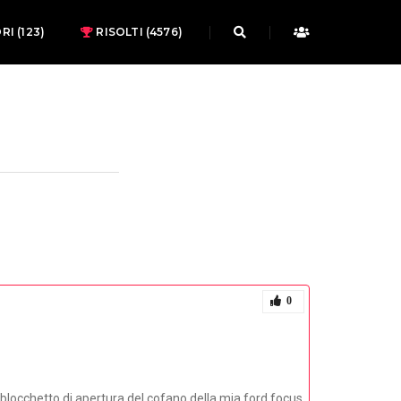
ORI
(123)
RISOLTI (4576)
0
el blocchetto di apertura del cofano della mia ford focus