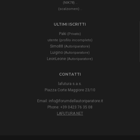
..
(NIK78)
..
(scalzomen)
ULTIMI ISCRITTI
Paki
(Privato)
utente (profilo incompleto)
Simo88
(Autoriparatore)
Luigino
(Autoriparatore)
LeonLeone
(Autoriparatore)
CONTATTI
lafutura s.a.s.
Piazza Corte Maggiore 23/10
Email:
info@forumdellautoriparatore.it
Phone: +39 0423 76 35 08
LAFUTURA.NET