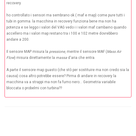
recovery.
ho controllato i sensori ma sembrano ok ( maf e map) come pure tutti i
tubi in gomma. la macchina in recovery funziona bene ma non ha
potenza e se leggo i valori del VAG vedo i i valori maf cambaino quando
accellero ma i valori map restano tra i 100 e 102 metre dovrebbero
andare a 200.
Il sensore MAP misura la
pressione
, mentre il sensore MAF (
Mass Air
Flow
) misura direttamente la
massa
d'aria che entra.
A parte il sensore map guasto (che stò per sostituire ma non credo sia la
causa) cosa altro potrebbe essere? Pirma di andare in recovery la
macchina va a strappi ma non fa fumo nero... Geometria variabile
bloccata o probelmi con turbina??