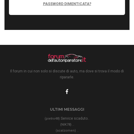
PASSWORD DIMENTICATA?
Il forum in cui non solo si discute di auto, ma dove si trova il modo di
ripararle.
ULTIMI MESSAGGI
Service scaduto..
(pietro48)
..
(NIK78)
..
(scalzomen)