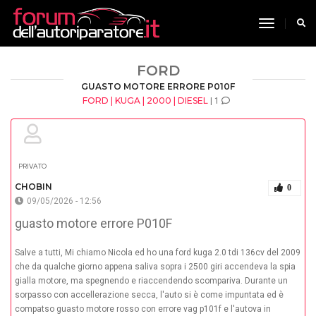
toggle n
FORD
GUASTO MOTORE ERRORE P010F
FORD | KUGA | 2000 | DIESEL
| 1
PRIVATO
CHOBIN
0
09/05/2026 - 12:56
guasto motore errore P010F
Salve a tutti, Mi chiamo Nicola ed ho una ford kuga 2.0 tdi 136cv del 2009
che da qualche giorno appena saliva sopra i 2500 giri accendeva la spia
gialla motore, ma spegnendo e riaccendendo scompariva. Durante un
sorpasso con accellerazione secca, l'auto si è come impuntata ed è
compatso guasto motore rosso con errore vag p101f e l'autova in