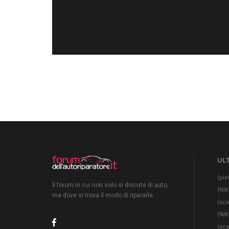
ULT
(pie
Il forum in cui non solo si discute di auto,
(NIK
ma dove si trova il modo di ripararle.
(sc
(NIK
(sc