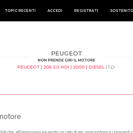
TOPIC RECENTI
ACCEDI
REGISTRATI
SOSTENIT
PEUGEOT
NON PRENDE GIRI IL MOTORE
PEUGEOT | 206 2.0 HDI | 2000 | DIESEL
| 1
 motore
hdi che, all'improvviso ha avuto un calo di giri, spia motore e i seguenti 