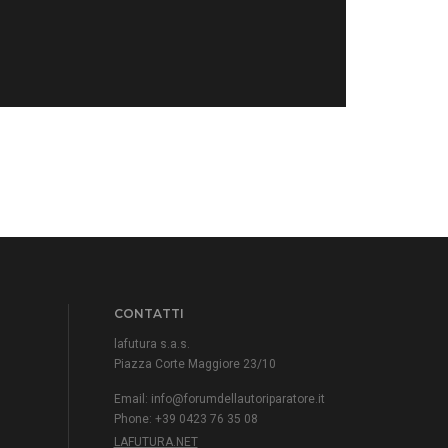
CONTATTI
lafutura s.a.s.
Piazza Corte Maggiore 23/10
Email:
info@forumdellautoriparatore.it
Phone: +39 0423 76 35 08
LAFUTURA.NET