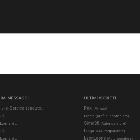
IMI MESSAGGI
ULTIMI ISCRITTI
Service scaduto..
Paki
tro48)
(Privato)
..
78)
utente (profilo incompleto)
..
Simo88
alzomen)
(Autoriparatore)
..
Luigino
78)
(Autoriparatore)
..
LeonLeone
alzomen)
(Autoriparatore)