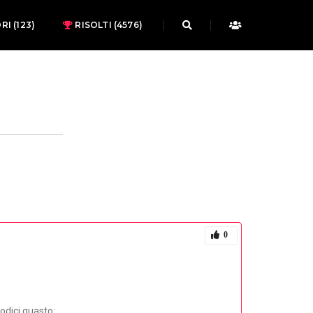
ORI
(123)
RISOLTI (4576)
0
codici guasto: