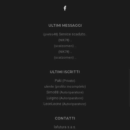
ULTIMI MESSAGGI
Service scaduto..
(pietro48)
..
(NIK78)
..
(scalzomen)
..
(NIK78)
..
(scalzomen)
ULTIMI ISCRITTI
Paki
(Privato)
utente (profilo incompleto)
Simo88
(Autoriparatore)
Luigino
(Autoriparatore)
LeonLeone
(Autoriparatore)
CONTATTI
lafutura s.a.s.