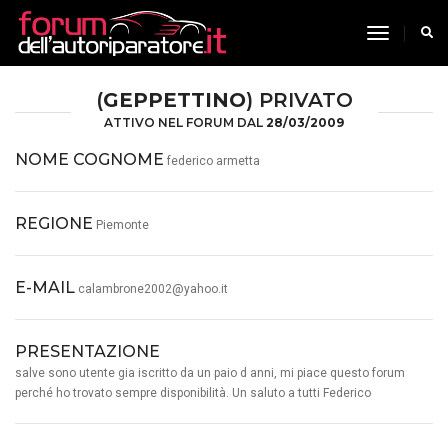
toggle n
(
GEPPETTINO
) PRIVATO
ATTIVO NEL FORUM DAL
28/03/2009
NOME COGNOME
federico armetta
REGIONE
Piemonte
E-MAIL
calambrone2002@yahoo.it
PRESENTAZIONE
salve sono utente gia iscritto da un paio d anni, mi piace questo forum
perché ho trovato sempre disponibilità. Un saluto a tutti Federico