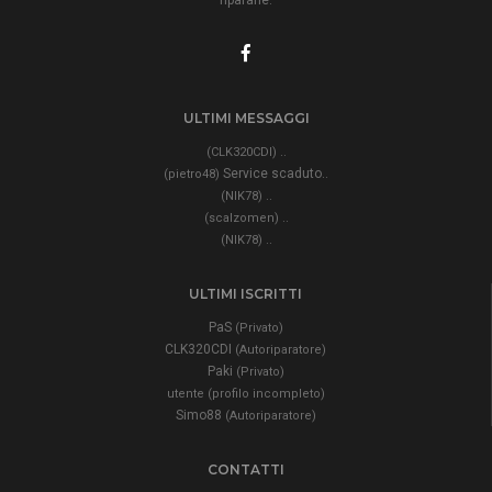
ULTIMI MESSAGGI
..
(CLK320CDI)
Service scaduto..
(pietro48)
..
(NIK78)
..
(scalzomen)
..
(NIK78)
ULTIMI ISCRITTI
PaS
(Privato)
CLK320CDI
(Autoriparatore)
Paki
(Privato)
utente (profilo incompleto)
Simo88
(Autoriparatore)
CONTATTI