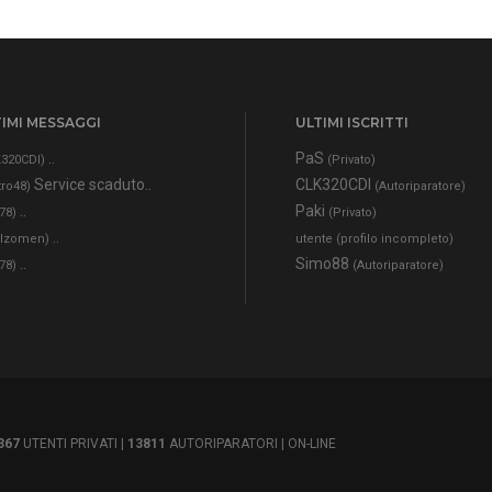
IMI MESSAGGI
ULTIMI ISCRITTI
..
PaS
320CDI)
(Privato)
Service scaduto..
CLK320CDI
tro48)
(Autoriparatore)
..
Paki
78)
(Privato)
..
alzomen)
utente (profilo incompleto)
..
Simo88
78)
(Autoriparatore)
367
UTENTI PRIVATI |
13811
AUTORIPARATORI |
ON-LINE