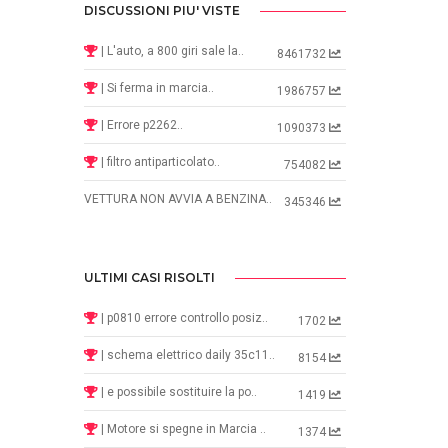
DISCUSSIONI PIU' VISTE
| L'auto, a 800 giri sale la..
8461732
| Si ferma in marcia..
1986757
| Errore p2262..
1090373
| filtro antiparticolato..
754082
VETTURA NON AVVIA A BENZINA..
345346
ULTIMI CASI RISOLTI
| p0810 errore controllo posiz..
1702
| schema elettrico daily 35c11..
8154
| e possibile sostituire la po..
1419
| Motore si spegne in Marcia ..
1374