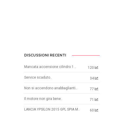
DISCUSSIONI RECENTI
Mancata accensione cilindro 1 ..
120
Service scaduto..
34
Non si accendono anabbaglianti..
77
Il motore non gira bene..
71
LANCIA YPSILON 2015 GPL SPIA M..
60