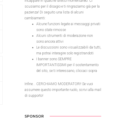
incappare in qualche difetto momentaneo. Ci
scusiamo per il disagio e ti ringraziamo già per la
pazienza! Di seguito una lista di alcuni
cambiamenti:
Alcune funzioni legate ai messaggi privati
sono state rimosse
Alcuni strumenti di moderazione non
sono ancora attivi
Le discussioni sono visualizzabili da tutti,
ma potrai interagire solo registrandoti
I banner sono SEMPRE
IMPORTANTISSIMI per il sostentamento
del sito, se ti interessano, cliccaci sopra
Infine... CERCHIAMO MODERATORI! Se vuoi
assumere questo importante ruolo, scrivi alla mail
di supporto!
SPONSOR