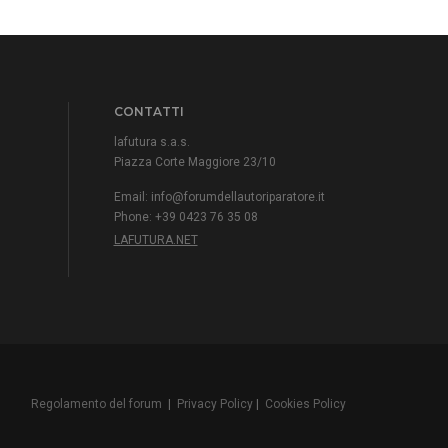
CONTATTI
lafutura s.a.s.
Piazza Corte Maggiore 23/10
Email:
info@forumdellautoriparatore.it
Phone: +39 0423 76 35 08
LAFUTURA.NET
Regolamento del forum
|
Privacy Policy
|
Cookies Policy