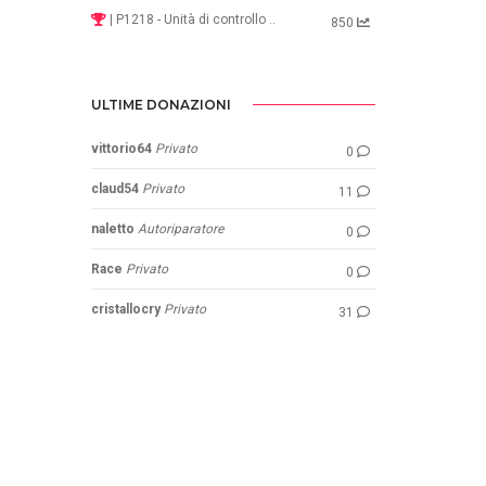
| P1218 - Unità di controllo ..
850
ULTIME DONAZIONI
vittorio64
Privato
0
claud54
Privato
11
naletto
Autoriparatore
0
Race
Privato
0
cristallocry
Privato
31