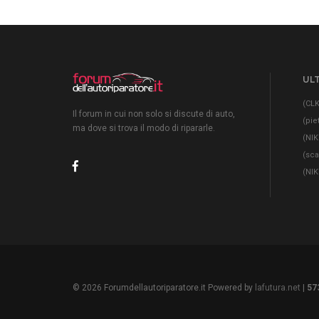
ULT
(CLK
Il forum in cui non solo si discute di auto,
(pie
ma dove si trova il modo di ripararle.
(NIK
(sc
(NIK
© 2026 Forumdellautoriparatore.it Powered by
lafutura.net
|
57