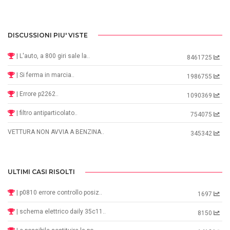
DISCUSSIONI PIU' VISTE
| L'auto, a 800 giri sale la..
8461725
| Si ferma in marcia..
1986755
| Errore p2262..
1090369
| filtro antiparticolato..
754075
VETTURA NON AVVIA A BENZINA..
345342
ULTIMI CASI RISOLTI
| p0810 errore controllo posiz..
1697
| schema elettrico daily 35c11..
8150