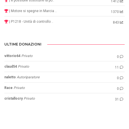
| e possibile sostituire la po..
1412
| Motore si spegne in Marcia ..
1370
| P1218 - Unità di controllo ..
843
ULTIME DONAZIONI
vittorio64
Privato
0
claud54
Privato
11
naletto
Autoriparatore
0
Race
Privato
0
cristallocry
Privato
31