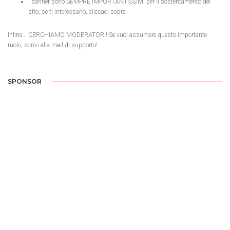
I banner sono SEMPRE IMPORTANTISSIMI per il sostentamento del
sito, se ti interessano, cliccaci sopra
Infine... CERCHIAMO MODERATORI! Se vuoi assumere questo importante
ruolo, scrivi alla mail di supporto!
SPONSOR