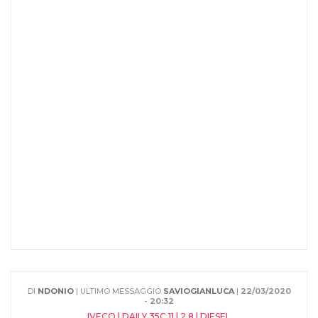
DI
NDONIO
| ULTIMO MESSAGGIO
SAVIOGIANLUCA
|
22/03/2020
- 20:32
IVECO | DAILY 35C.11 | 2.8 | DIESEL