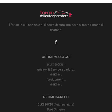
Il forum in cui non solo si discute di auto, ma dove si trova il modo di
ripararle.
ULTIMI MESSAGGI
..
(CLK320CDI)
Service scaduto..
(pietro48)
..
(NIK78)
..
(scalzomen)
..
(NIK78)
ULTIMI ISCRITTI
CLK320CDI
(Autoriparatore)
Paki
(Privato)