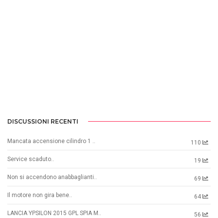
DISCUSSIONI RECENTI
Mancata accensione cilindro 1 ..
110
Service scaduto..
19
Non si accendono anabbaglianti..
69
Il motore non gira bene..
64
LANCIA YPSILON 2015 GPL SPIA M..
56