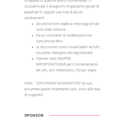
incappare in qualche difetto momentaneo. Ci
scusiamo per il disagio e ti ringraziamo già per la
pazienza! Di seguito una lista di alcuni
cambiamenti:
Alcune funzioni legate ai messaggi privati
sono state rimosse
Alcuni strumenti di moderazione non
sono ancora attivi
Le discussioni sono visualizzabili da tutti,
ma potrai interagire solo registrandoti
I banner sono SEMPRE
IMPORTANTISSIMI per il sostentamento
del sito, se ti interessano, cliccaci sopra
Infine... CERCHIAMO MODERATORI! Se vuoi
assumere questo importante ruolo, scrivi alla mail
di supporto!
SPONSOR