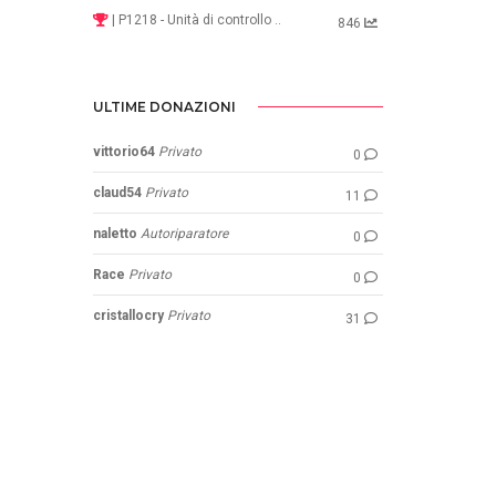
| P1218 - Unità di controllo ..
846
ULTIME DONAZIONI
vittorio64
Privato
0
claud54
Privato
11
naletto
Autoriparatore
0
Race
Privato
0
cristallocry
Privato
31