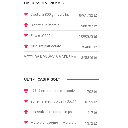
DISCUSSIONI PIU' VISTE
| L'auto, a 800 giri sale la..
8461732
| Si ferma in marcia..
1986757
| Errore p2262..
1090373
| filtro antiparticolato..
754081
VETTURA NON AVVIA A BENZINA..
345346
ULTIMI CASI RISOLTI
| p0810 errore controllo posiz..
1702
| schema elettrico daily 35c11..
8153
| e possibile sostituire la po..
1417
| Motore si spegne in Marcia ..
1372