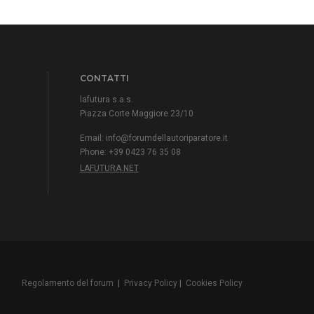
CONTATTI
lafutura s.a.s.
Piazza Corte Maggiore 23/10
Email:
info@forumdellautoriparatore.it
Phone: +39 0423 76 35 08
LAFUTURA.NET
Regolamento del forum
|
Privacy Policy
|
Cookies Policy