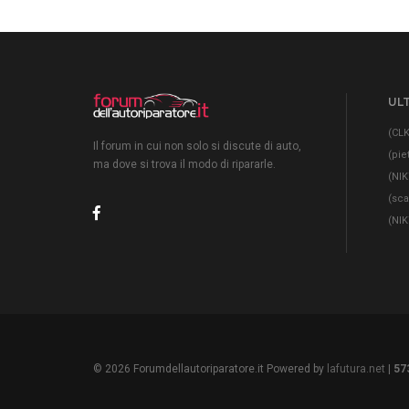
ULT
(CLK
Il forum in cui non solo si discute di auto,
(pie
ma dove si trova il modo di ripararle.
(NIK
(sc
(NIK
© 2026 Forumdellautoriparatore.it Powered by
lafutura.net
|
57