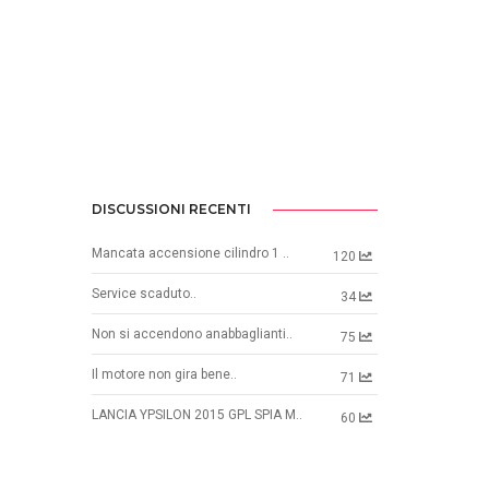
DISCUSSIONI RECENTI
Mancata accensione cilindro 1 ..
120
Service scaduto..
34
Non si accendono anabbaglianti..
75
Il motore non gira bene..
71
LANCIA YPSILON 2015 GPL SPIA M..
60