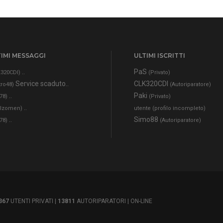
IMI MESSAGGI
ULTIMI ISCRITTI
..
PaS
320CDI)
(Privato)
Service scaduto..
CLK320CDI
tro48)
(Autoriparatore)
..
Paki
78)
(Privato)
..
alzomen)
utente (profilo incompleto)
..
Simo88
78)
(Autoriparatore)
367
UTENTI PRIVATI |
13811
AUTORIPARATORI |
ON-LINE