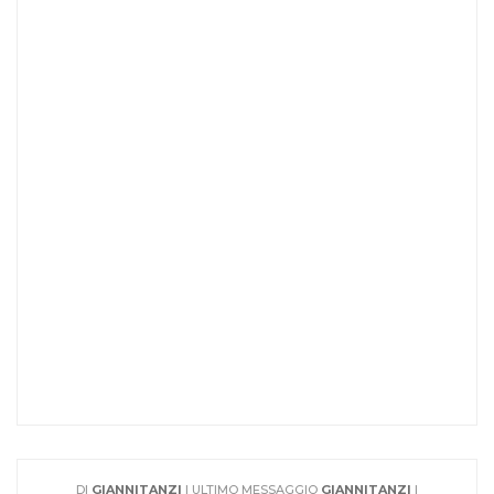
DI
GIANNITANZI
| ULTIMO MESSAGGIO
GIANNITANZI
|