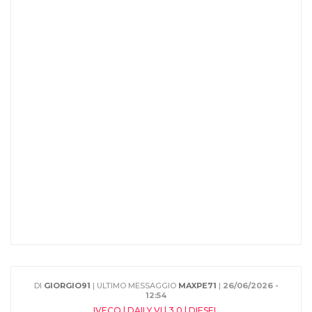
DI
GIORGIO91
| ULTIMO MESSAGGIO
MAXPE71
|
26/06/2026 -
12:54
IVECO | DAILY VI | 3.0 | DIESEL