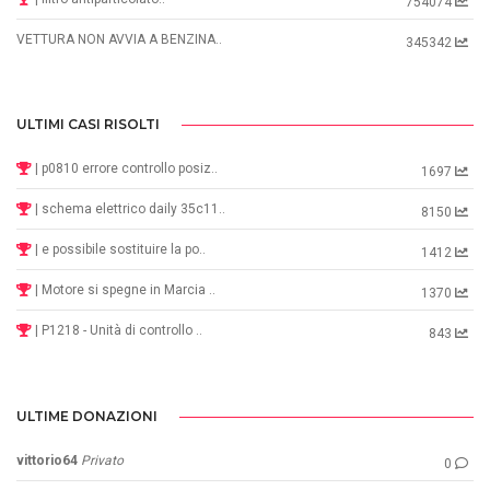
754074
VETTURA NON AVVIA A BENZINA..
345342
ULTIMI CASI RISOLTI
| p0810 errore controllo posiz..
1697
| schema elettrico daily 35c11..
8150
| e possibile sostituire la po..
1412
| Motore si spegne in Marcia ..
1370
| P1218 - Unità di controllo ..
843
ULTIME DONAZIONI
vittorio64
Privato
0