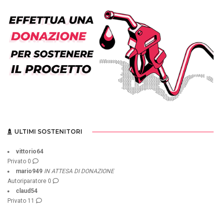
ULTIMI SOSTENITORI
vittorio64
Privato
0
mario949
IN ATTESA DI DONAZIONE
Autoriparatore
0
claud54
Privato
11