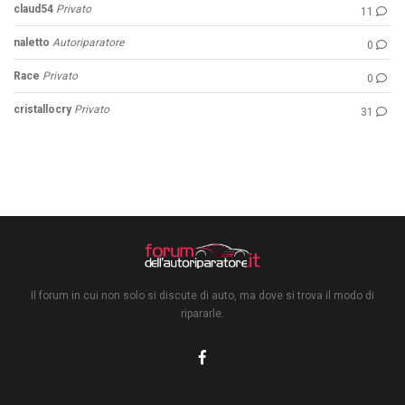
claud54
Privato
11
naletto
Autoriparatore
0
Race
Privato
0
cristallocry
Privato
31
Il forum in cui non solo si discute di auto, ma dove si trova il modo di
ripararle.