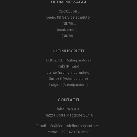
ULTIMI MESSAGGI
..
(CLK320CDI)
Service scaduto..
(pietro48)
..
(NIK78)
..
(scalzomen)
..
(NIK78)
ULTIMI ISCRITTI
CLK320CDI
(Autoriparatore)
Paki
(Privato)
utente (profilo incompleto)
Simo88
(Autoriparatore)
Luigino
(Autoriparatore)
CONTATTI
lafutura s.a.s.
Piazza Corte Maggiore 23/10
Email:
info@forumdellautoriparatore.it
Phone: +39 0423 76 35 08