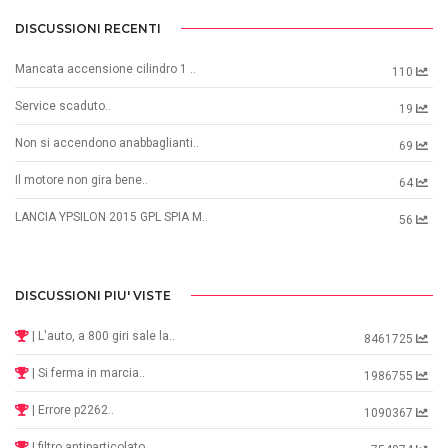
DISCUSSIONI RECENTI
Mancata accensione cilindro 1 ..
110
Service scaduto..
19
Non si accendono anabbaglianti..
69
Il motore non gira bene..
64
LANCIA YPSILON 2015 GPL SPIA M..
56
DISCUSSIONI PIU' VISTE
| L'auto, a 800 giri sale la..
8461725
| Si ferma in marcia..
1986755
| Errore p2262..
1090367
| filtro antiparticolato..