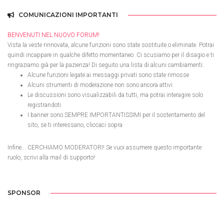
COMUNICAZIONI IMPORTANTI
BENVENUTI NEL NUOVO FORUM!
Vista la veste rinnovata, alcune funzioni sono state sostituite o eliminate. Potrai
quindi incappare in qualche difetto momentaneo. Ci scusiamo per il disagio e ti
ringraziamo già per la pazienza! Di seguito una lista di alcuni cambiamenti:
Alcune funzioni legate ai messaggi privati sono state rimosse
Alcuni strumenti di moderazione non sono ancora attivi
Le discussioni sono visualizzabili da tutti, ma potrai interagire solo
registrandoti
I banner sono SEMPRE IMPORTANTISSIMI per il sostentamento del
sito, se ti interessano, cliccaci sopra
Infine... CERCHIAMO MODERATORI! Se vuoi assumere questo importante
ruolo, scrivi alla mail di supporto!
SPONSOR